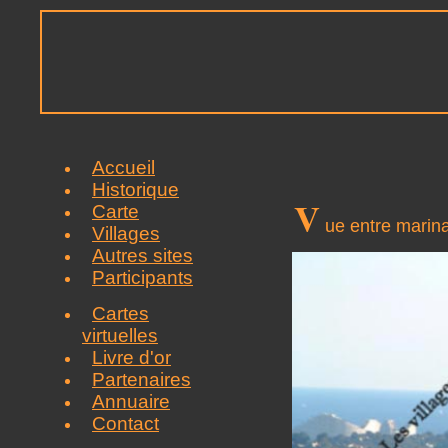
Accueil
Historique
V
Carte
ue entre marina
Villages
Autres sites
Participants
Cartes
virtuelles
Livre d'or
Partenaires
Annuaire
Contact