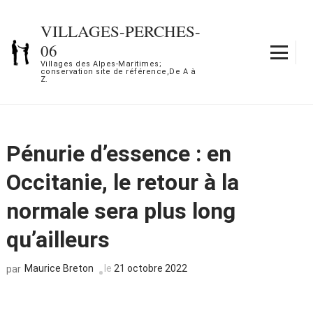
Aller
au
VILLAGES-PERCHES-
contenu
06
(Pressez
Villages des Alpes-Maritimes;
conservation site de référence,De A à
Entrée)
Z.
Pénurie d’essence : en
Occitanie, le retour à la
normale sera plus long
qu’ailleurs
Maurice Breton
le
21 octobre 2022
par