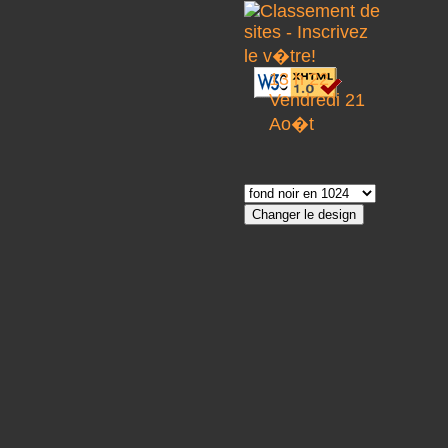
13 h 22
Vendredi 21
Ao�t