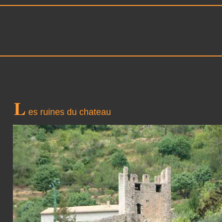
L
es ruines du chateau