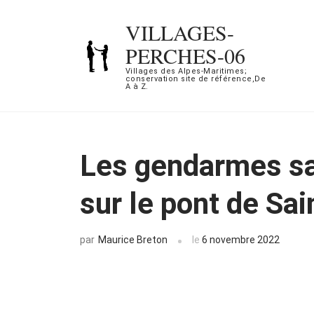
Aller
VILLAGES-
au
PERCHES-06
contenu
Villages des Alpes-Maritimes;
(Pressez
conservation site de référence,De
A à Z.
Entrée)
Les gendarmes sa
sur le pont de Sa
Maurice Breton
le
6 novembre 2022
par