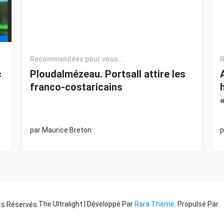
Recommandées pour vous...
R
c
Ploudalmézeau. Portsall attire les
franco-costaricains
par
Maurice Breton
p
The Ultralight | Développé Par
Rara Theme
. Propulsé Par
ts Réservés.