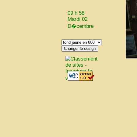
09 h 58
Mardi 02
D�cembre