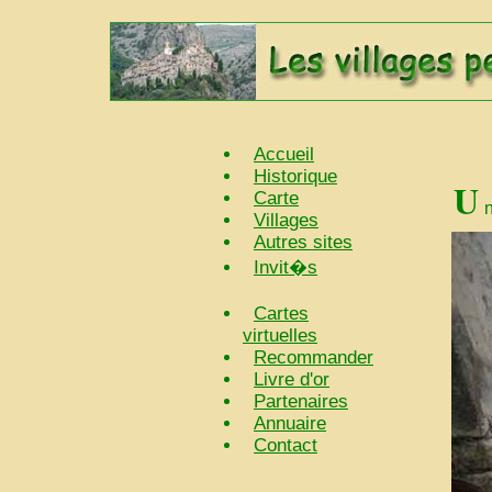
Accueil
Historique
U
Carte
Villages
Autres sites
Invit�s
Cartes
virtuelles
Recommander
Livre d'or
Partenaires
Annuaire
Contact