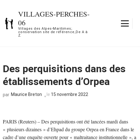
Aller
au
VILLAGES-PERCHES-
contenu
06
(Pressez
Villages des Alpes-Maritimes;
conservation site de référence,De A à
Entrée)
Z.
Des perquisitions dans des
établissements d’Orpea
Maurice Breton
le
15 novembre 2022
par
PARIS (Reuters) – Des perquisitions ont été lancées mardi dans
« plusieurs dizaines » d’Ehpad du groupe Orpea en France dans le
cadre d’une enquête ouverte pour « maltraitance institutionnelle », a