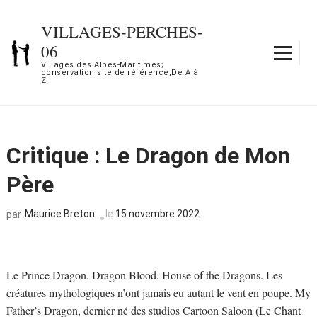
Aller
au
VILLAGES-PERCHES-
contenu
06
(Pressez
Villages des Alpes-Maritimes;
conservation site de référence,De A à
Entrée)
Z.
Critique : Le Dragon de Mon
Père
Maurice Breton
le
15 novembre 2022
par
Le Prince Dragon. Dragon Blood. House of the Dragons. Les
créatures mythologiques n’ont jamais eu autant le vent en poupe. My
Father’s Dragon, dernier né des studios Cartoon Saloon (Le Chant