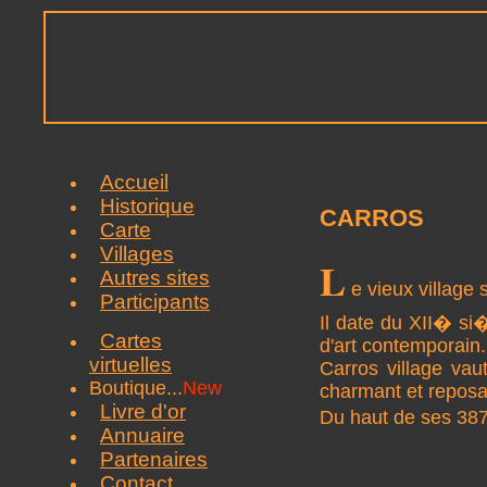
Accueil
Historique
CARROS
Carte
Villages
L
Autres sites
e vieux village 
Participants
Il date du XII� si
Cartes
d'art contemporain.
virtuelles
Carros village vaut
Boutique...
New
charmant et reposa
Livre d'or
Du haut de ses 387
Annuaire
Partenaires
Contact