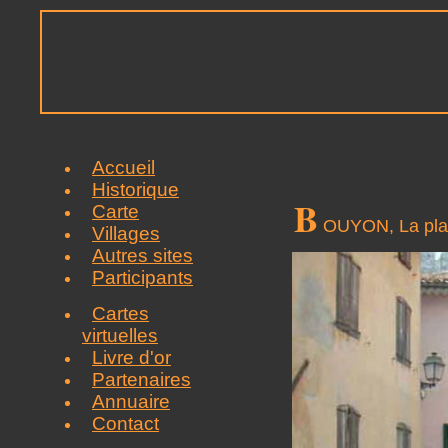
Accueil
Historique
B
Carte
OUYON, La place
Villages
Autres sites
Participants
Cartes
virtuelles
Livre d'or
Partenaires
Annuaire
Contact