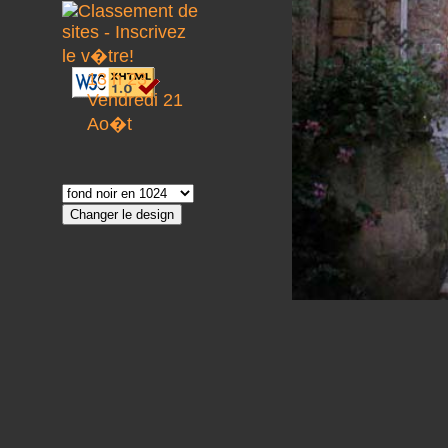
13 h 23
Vendredi 21
Ao�t