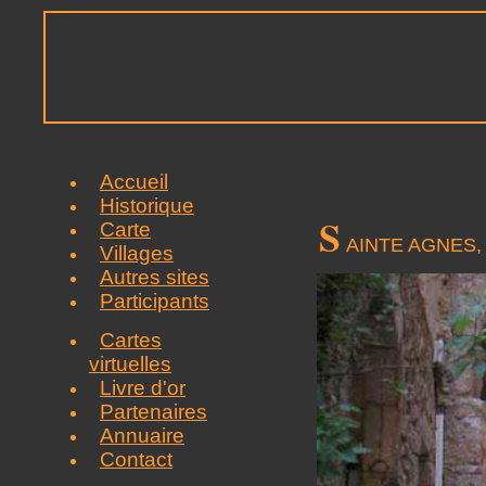
Accueil
Historique
S
Carte
AINTE AGNES, 
Villages
Autres sites
Participants
Cartes
virtuelles
Livre d'or
Partenaires
Annuaire
Contact