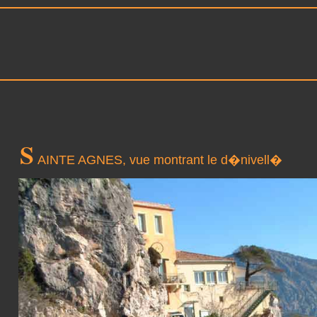
S
AINTE AGNES, vue montrant le d�nivell�