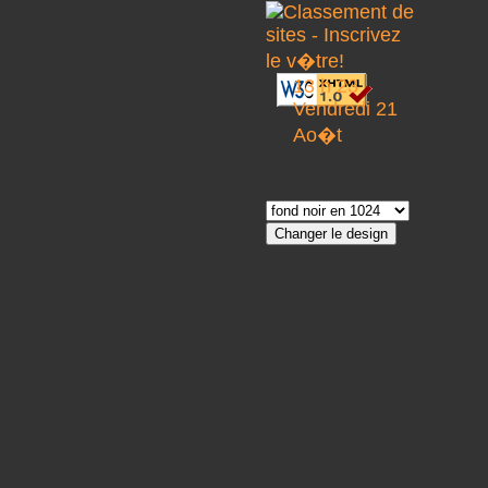
13 h 23
Vendredi 21
Ao�t