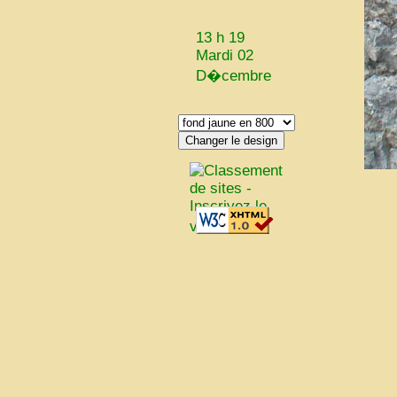
13 h 19
Mardi 02
D�cembre