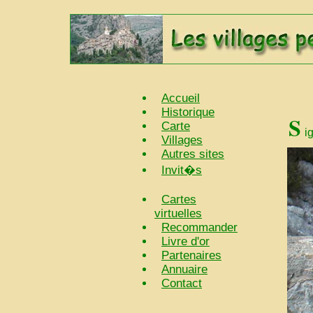
Accueil
Historique
S
Carte
i
Villages
Autres sites
Invit�s
Cartes
virtuelles
Recommander
Livre d'or
Partenaires
Annuaire
Contact