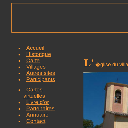
Accueil
Historique
L'
Carte
�glise du vill
Villages
Autres sites
Participants
Cartes
virtuelles
Livre d'or
Partenaires
Annuaire
Contact