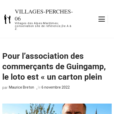
Aller
au
VILLAGES-PERCHES-
contenu
06
(Pressez
Villages des Alpes-Maritimes;
conservation site de référence,De A à
Entrée)
Z.
Pour l’association des
commerçants de Guingamp,
le loto est « un carton plein
Maurice Breton
le
6 novembre 2022
par