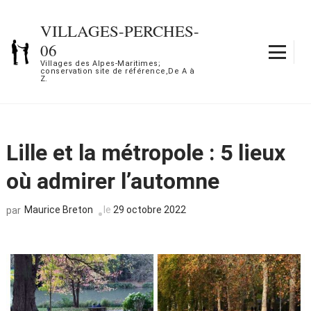
Aller
au
VILLAGES-PERCHES-
contenu
06
(Pressez
Villages des Alpes-Maritimes;
conservation site de référence,De A à
Entrée)
Z.
Lille et la métropole : 5 lieux
où admirer l’automne
Maurice Breton
le
29 octobre 2022
par