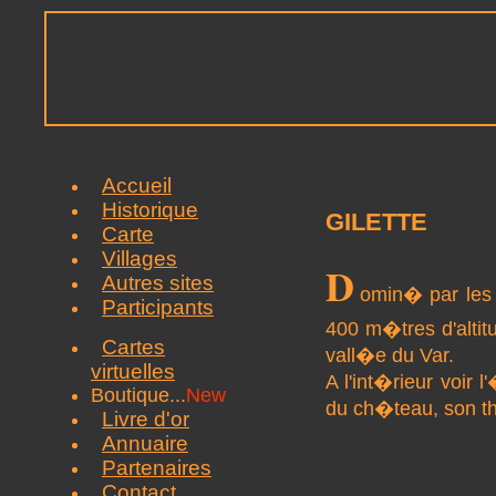
Accueil
Historique
GILETTE
Carte
Villages
D
Autres sites
omin� par les 
Participants
400 m�tres d'altit
Cartes
vall�e du Var.
virtuelles
A l'int�rieur voir
Boutique...
New
du ch�teau, son th
Livre d'or
Annuaire
Partenaires
Contact