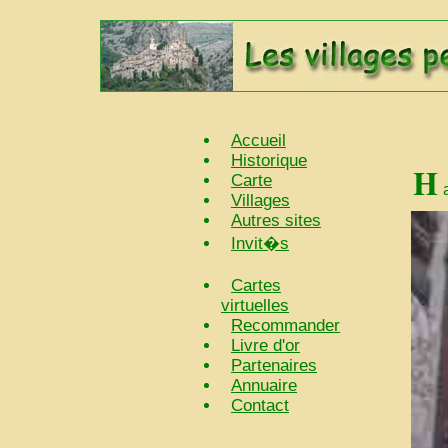
Accueil
Historique
H
Carte
Villages
Autres sites
Invit�s
Cartes
virtuelles
Recommander
Livre d'or
Partenaires
Annuaire
Contact