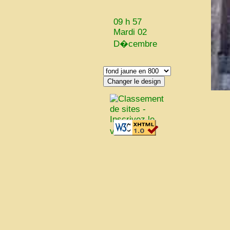
09 h 57
Mardi 02
D�cembre