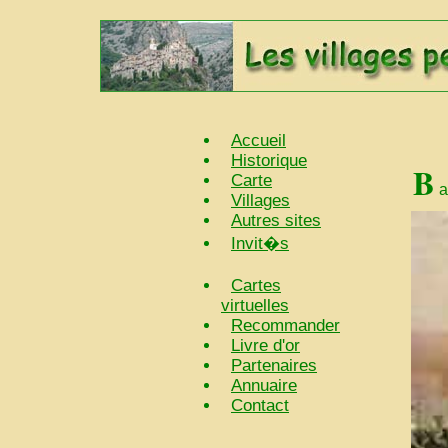
Accueil
Historique
B
Carte
a
Villages
Autres sites
Invit�s
Cartes
virtuelles
Recommander
Livre d'or
Partenaires
Annuaire
Contact