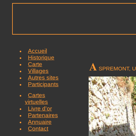
Accueil
Historique
A
Carte
SPREMONT, Un
Villages
Autres sites
Participants
Cartes
virtuelles
Livre d'or
Partenaires
Annuaire
Contact