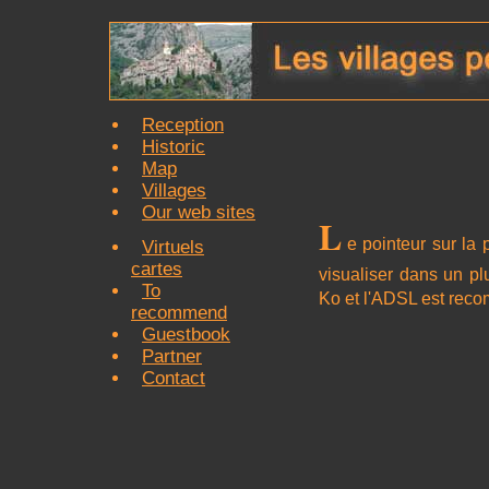
Reception
Historic
Map
Villages
Our web sites
L
e pointeur sur la 
Virtuels
cartes
visualiser dans un p
To
Ko et l'ADSL est re
recommend
Guestbook
Partner
Contact