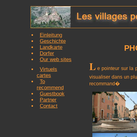
Einleitung
Geschichte
PH
Landkarte
Dorfer
Our web sites
L
e pointeur sur la 
Virtuels
cartes
visualiser dans un pl
To
recommand�
recommend
Guestbook
Partner
Contact