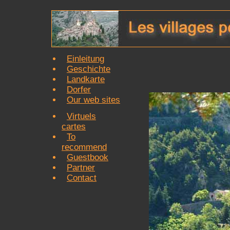
Einleitung
Geschichte
Landkarte
Dorfer
Our web sites
Virtuels
cartes
To
recommend
Guestbook
Partner
Contact