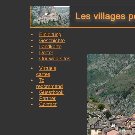
Einleitung
Geschichte
Landkarte
Dorfer
Our web sites
Virtuels
cartes
To
recommend
Guestbook
Partner
Contact