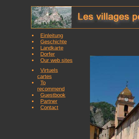
Einleitung
Geschichte
Landkarte
Dorfer
Our web sites
Virtuels
cartes
To
recommend
Guestbook
Partner
Contact