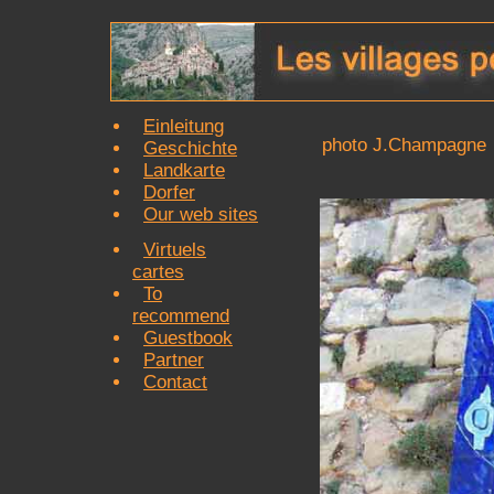
Einleitung
photo J.Champagne
Geschichte
Landkarte
Dorfer
Our web sites
Virtuels
cartes
To
recommend
Guestbook
Partner
Contact