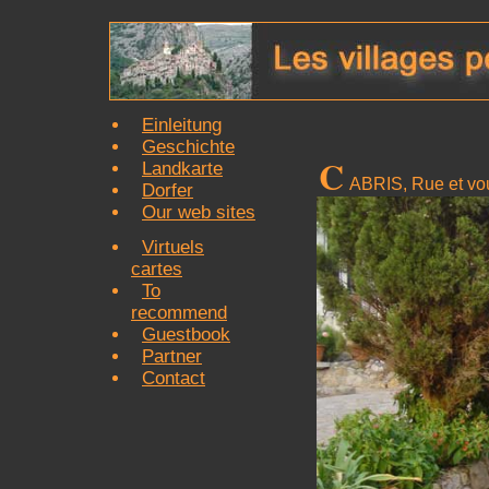
Einleitung
Geschichte
C
Landkarte
ABRIS, Rue et vo
Dorfer
Our web sites
Virtuels
cartes
To
recommend
Guestbook
Partner
Contact