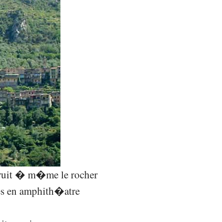
struit � m�me le rocher
es en amphith�atre